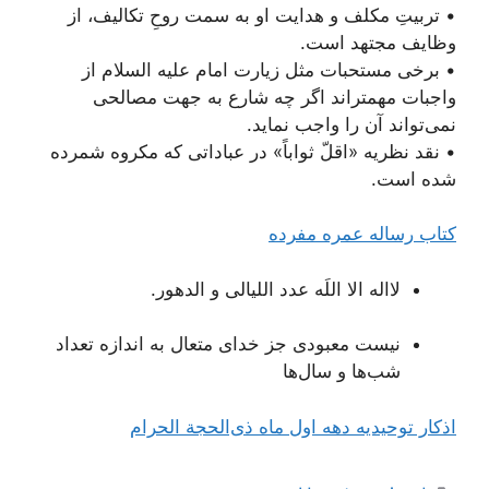
• تربیتِ مکلف و هدایت او به سمت روحِ تکالیف، از
وظایف مجتهد است.
• برخی مستحبات مثل زیارت امام علیه السلام از
واجبات مهمتر‌اند اگر چه شارع به جهت مصالحی
نمی‌تواند آن را واجب نماید.
• نقد نظریه «اقلّ ثواباً» در عباداتی که مکروه شمرده
شده است.
کتاب رساله عمره مفرده
لااله الا اللَه عدد اللیالی و الدهور.
نیست معبودی جز خدای متعال به اندازه تعداد
شب‌ها و سال‌ها
اذکار توحیدیه دهه اول ماه ذی‌الحجة الحرام