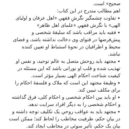
صحیح» است.
اهم مطالب مندرج در این کتاب:
• تفاوت چشمگیرِ نگرشِ فقهیِ «اهل عرفان و اولیای
الهی» با نگرش فقهیِ «علمای اهل ظاهر»
• فقیه باید مراقب باشد که سلیقۀ شخصی و
پیش‌فرضها در فتوای وی دخالت نداشته باشد، و فضای
محیط و اطرافیان در نحوۀ استنباط او تعیین کننده
نباشد.
• مجتهد باید روحش متصل به عالم توحید، و نفس او
تهذیب شده و قلب او نورانی باشد که این مسئله در
کیفیت شناخت احکام الهی بسیار مؤثر است.
• وظیفۀ مجتهد این است که ملاک و فلسفۀ احکام را
برای مکلف تبیین کند.
• او باید بین احکام شخصی و احکام کلی، فرق گذاشته
و احکام شخصی را به دیگر افراد سرایت ندهد.
• مجتهد باید به عواقب روحیِ یک تکلیف توجه داشته و
در بیانِ حکم، ظرفیت مخاطب را لحاظ کند؛ ممکن است
بیان یک حکم، تأثیر سوئی در مخاطب ایجاد کند.