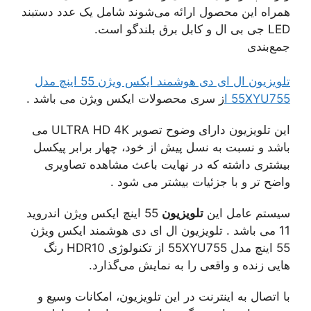
همراه این محصول ارائه می‌شوند شامل یک عدد دستبند
LED جی بی ال و کابل برق بلندگو است.
جمع‌بندی
تلویزیون ال ای دی هوشمند ايکس ويژن 55 اينچ مدل
55XYU755 ا
ز سری محصولات ایکس ویژن می باشد .
این تلویزیون دارای وضوح تصویر ULTRA HD 4K می
باشد و نسبت به نسل پیش از خود، چهار برابر پیکسل
بیشتری داشته که در نهایت باعث مشاهده تصاویری
واضح‌ تر و با جزئیات‌ بیشتر می شود .
سیستم عامل این
تلویزیون
55 اینچ ایکس ویژن اندروید
11 می باشد . تلویزیون ال ای دی هوشمند ايکس ويژن
55 اينچ مدل 55XYU755 از تکنولوژی HDR10 رنگ
هایی زنده و واقعی را به نمایش می‌گذارد.
با اتصال به اینترنت در این تلویزیون، امکانات وسیع و