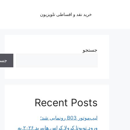
رش
ه
خرید نقد و اقساطی تلویزیون
حتوا
جستجو
جست
Recent Posts
لیپ‌موتور B03 رونمایی شد؛
ورود تویوتا کرولا کراس هایبرید ۲۰۲۶ به