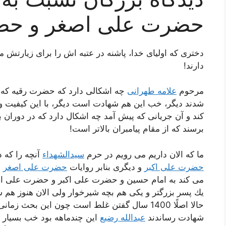
حضرت علی اصغر و حض
دختری كه اولیای خدا، پاشنه در عتبه اش را برای زیارتش م
دارند!
مرحوم
علامه طهرانی
چه اشكالی دارد كه حضرت رقیه كه 
شدند دیگر، خب این هم شهادت است دیگر، با این كیفیت 
كند و آن جریانی كه پیش آمد چه اشكال دارد كه در دوران ب
برسند كه از مقام پیامبران بالاتر است!
ما كه الان داریم می رویم در حرم
سیدالشهداء
آنچه را كه 
حضرت علی اكبر
و دیگری بنابر روایات
حضرت علی اصغر
ا
می كند به امام حسین و حضرت علی اكبر و حضرت علی ا
یك پسر بزرگتر و یكی هم بچه شیرخوار ولی الان هنوز هم
حالا اصلًا 1400 سال گفتن غلط است چون این بحث
شهادت رساندند
عبدالله رضیع
این چندماهه بود خب بسیار 