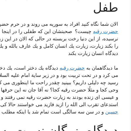
طفل
الان شما نگاه كنید افراد به سوریه می روند و در حرم حض
حضرت رقیه
چیست؟ صحبتشان این كه طفلی را در اینجا دف
نرسیده، از این دنیا رخت بربسته در حالی كه الان در این ز
را بكند زیارت، زیارت یك انسان كامل و یك عارف بالله و ی
دیدگاه انسان زیارت بكند
ما دیدگاهمان به
حضرت رقیه
دیدگاه یك دختر است، یك دختر
می كرد و در تحت تربیت بود و در زیر سایة امام علیه الس
رسید چه دلیلی داریم؟ ببینید چقدر راحت ما اینطوری می ك
وحی كجا و مثلًا حضرت رقیه كجا؟ نه آقا جان نه این حر
و عیسی ای زنده بودند به زیارت حضرت رقیه نمی رفتند و بل
استدعای تقرب الی الله را ازید فازید می خواستند حالا كی 
حسین
و در سن سه سالگی است تمام شد یا اینكه مطلب خی
دیدگاه بزرگان نسبت به