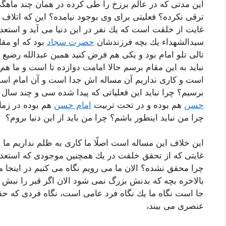
این مدتی كه در عالم برزخ را طی كرده در همان چند ما
ترقی نكرده؟ فعلیتی برای وی بوجود نیامده؟ این كه اتلاف
غایت از خلقت است كه یك نفر در این دنیا می آید و استعد
سیدالشهداء یك بچه فرزندشان
حضرت سجاد
بود كه او مق
تالی تلو امام بود و یكی هم فرض كنید همین عبدالله رضیع
نباید به این مقام برسم حالا امامت دوازده تا است و ما هم
است و كاری نداریم آن مساله اش جدا است و آن امام است چر
برسیم؟ چرا نباید این فعلیاتی كه پیدا شده سی و چند سا
حسن
هم بوده و در تحت تربیت
امام حسن
هم بوده در زم
چرا من نباید اینطور باشم؟ چرا من باید از این دنیا بروم؟
این خلاف این مساله است اصلًا ما كاری به ظلم نداریم ما 
غایتی كه از تحقق خلقت در یك همچنین موجودی كه استعداد 
چرا محقق نشده؟ الان ما می رویم نگاه می كنیم در اینج
بالاخره بچه كه بدنش بزرگ نمی شود الان اگر قبر را نبش ك
جا است نگاه ما یك نگاه فرد عامی است، نگاه فردی كه 
عنصری می بیند،