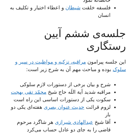
خالصانه نمود
فلسفه خلقت
شیطان
و اعطاء اختیار و تکلیف به
انسان
جلسه‌ی ششم آیین
رستگاری
این جلسه پیرامون
مراقبه، تزکیه و مواظبت در سیر و
سلوک
بوده و مباحث مهم آن به شرح زیر است:
شرح و بیان برخی از دستورات لازم سلوکی
مراقبه شدید آیة اللَه حاج شیخ
محمّد تقی بهجت
سکوت یکی از دستورات اساسی این راه است
لزوم قرائت
حدیث عنوان بصری
هفته‌ای یکی دو
بار
آقا شیخ
عبدالهادی شیرازی
هر شاگرد مرحوم
قاضی را به جای دو عادل حساب می‌کرد