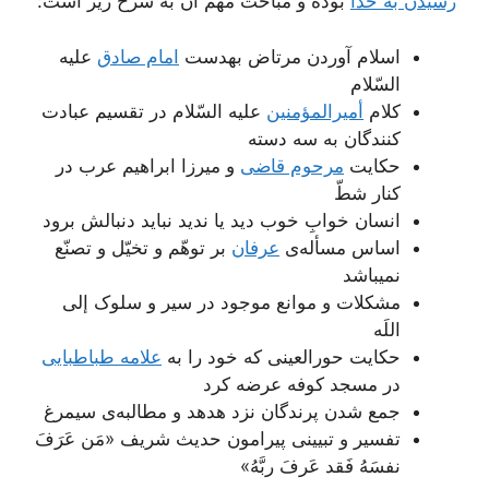
رسیدن به خدا
بوده و مباحث مهم آن به شرح زیر است:
اسلام آوردن مرتاض به‏دست
امام صادق
علیه
السّلام
کلام
أمیرالمؤمنین
علیه السّلام در تقسیم عبادت
کنندگان به سه دسته
حکایت
مرحوم قاضی
و میرزا ابراهیم عرب در
کنار شطّ
انسان خوابِ خوب دید یا ندید نباید دنبالش برود
اساس مسأله‌ی
عرفان
بر توهّم و تخیّل و تصنّع
نمی‏باشد
مشکلات و موانع موجود در سیر و سلوک إلی
اللَه
حکایت حورالعینی که خود را به
علامه طباطبایی
در مسجد کوفه عرضه کرد
جمع شدن پرندگان نزد هدهد و مطالبه‌ی سیمرغ
تفسیر و تبیینی پیرامون حدیث شریف «مَن عَرَفَ
نفسَهُ فَقد عَرفَ ربَّهُ»