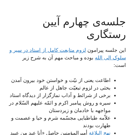
جلسه‌ی چهارم آیین
رستگاری
این جلسه پیرامون
لزوم متابعت کامل از استاد در سیر و
سلوک الی الله
بوده و مباحث مهم آن به شرح زیر
است:
اطاعت یعنی از نیّت و خواستن خود بیرون آمدن‌
بحثی در لزوم تبعیّت جاهل از عالم
برخی از شرائط و آداب نمازگزار از دیدگاه استاد
سیره و روش پیامبر اکرم و ائمّه علیهم السّلام در
مواجهه با خادمان و زیردستان
علاّمه طباطبایی مجسّمه شرم و حیا و عصمت و
طهارت بودند
نهج البلاغة
أمیرالمؤمنین حاصل «أنا عبد من عبید