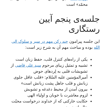
محمّد» است
جلسه‌ی پنجم آیین
رستگاری
این جلسه پیرامون
چند رکن مهم در سیر و سلوک الی
الله
بوده و مباحث مهم آن به شرح زیر است:
یکی از راه‌های کنترل قلب، حفظ زبان است
تشبیه و تمثیل زیبای مرحوم
سید علی قاضی
از
تشویشات قلبی به لِردهای حوض
أمیرالمؤمنین علیه السّلام: «قلب عاقل جلوی
زبانش و قلب جاهل پشت زبانش است»
بیرون آمدن از محیط دغدغه و تشویش
لزوم معاشرت با خوبان و اولیاء الهی
حکایت خارکنی که از خداوند درخواست محبّت