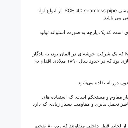
(لوله مانیسمان رده ۴۰) با نام انگلیسی SCH 40 seamless pipe، از انواع لوله
نی می باشد.
یا مانیسمان رده ۴۰ در واقع لوله ای است که یک پارچه به صورت استوانه تولید
نام مانیسمان از یک شرکت آلمانی به نام MANNESMANN که یک شرکت خوشه‌ای در آلمان بود، به یادگار
مانده است. شرکت مانیسمان جز پیشگامان صنعت لوله سازی بود که در حدود سال ۱۸۹۰ میلادی اقدام به
بدون درز استفاده می‌شود.
 (لوله مانیسمانرده ۸۰) لوله ای بسیار مقاوم و مستحکم است. که استفاده های
 خاطر تحمل پذیری و مقاومت بسیار زیادی که دارد
لوله های رده ۸۰ و رده ۴۰ از لحاظ قطر خارجی شبیه هم و از لحاظ قطر داخلی متفاوتند که رده ۸۰ ضخیم