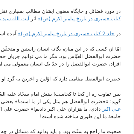
در مورد فضائل و جایگاه معنوی ایشان مطالب بسیاری نقل
کتاب «سیری در تاریخ پیامبر اکرم (ص)»
اثر
آیت الله سید
در
جلد 2 کتاب «سیری در تاریخ پیامبر اکرم (ص)»
آمده اس
امّا آن کسی که در این میان، یگانه انسان راستین و متحقّق ب
حضرت ابوالفضل العبّاس بود. مگر ما می توانیم جریان ح
افراد، حضرت ابوالفضل را در حدّ یک انسان معمولی می آو
حضرت ابوالفضل مقامی دارد که اوّلین و آخرین به گرد او 
ببین تفاوت ره از کجا تا کجاست! بینش امام سجّاد علیه ا
گوید: «حضرت ابوالفضل هم مثل یکی از ما است!» بعضی هم
علی اکبر
دادی، ما هزاران علی اکبر دادیم!» حضرت علی اک
جامعۀ ما این طوری ساخته شده است!
صحبت ما راجع به سنّت بود، و باید بدانید که مسائل در چ