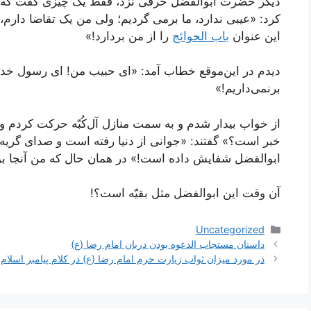
دیگر حضرت ابوالفضل حرفی نزد، فقط یک چیزی گفت که 
کرد: «عیبی ندارد، ما برمی گردیم؛ ولی من یک تقاضا دارم،
این عنوان
باب الحوائج
را از من بردارد!»
دیدم در این‌موقع خطاب آمد: «ای حبیب من! ای رسول خدا! ب
برنمی‌داریم!»
از خواب بیدار شدم و به سمت منازل آل‌کُبّه حرکت کردم 
خبر است؟» گفتند: «جوانی از دنیا رفته است و صدای گریه
ابوالفضل شفایش داده است!» در همان حال که من آنجا بو
آن وقت این ابوالفضل مثل بقیّه است؟!
دسته‌ها
Uncategorized
ناوبری
داستان مستجاب الدعوه بودن دربان امام رضا (ع)
نوشته‌ها
در مورد میزان ثواب زیارت حرم امام رضا (ع) در کلام پیامبر اسلام