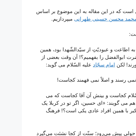
 است که در این مقاله به این موضوع بر اساس
 محمد محسن حسینی طهرانی
میپردازیم.
ت:
ه اطاعت و عبودیّتِ از سیّدالشّهدا بود، همین
ضرت ابوالفضل را بفهمیم؟! آن وقت بعضی از
رند! لکن
امام سجّاد
علیه السّلام می گوید:
نمی رسند و اصلاً نمی فهمند کجاست!
لسّلام کجاست و بینش آن آقا کجاست که می
 می گویند: «ای حسین، اگر تو در کربلا یک
بر با همین افراد عادی یکی است؟! فرهنگ
ه حولی پیش می‌رود؛ سنّت از کجا نشئت می‌گیرد