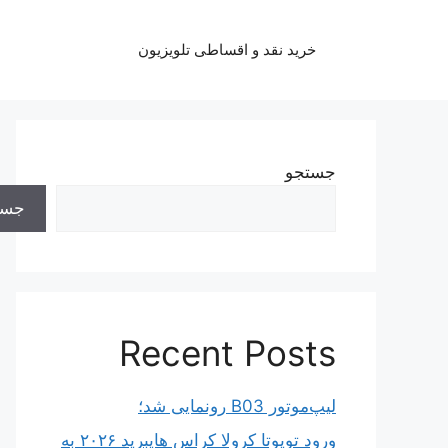
رش
ه
خرید نقد و اقساطی تلویزیون
حتوا
جستجو
جست
Recent Posts
لیپ‌موتور B03 رونمایی شد؛
ورود تویوتا کرولا کراس هایبرید ۲۰۲۶ به