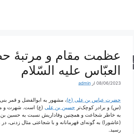
عظمت مقام و مرتبۀ ح
جو
العبّاس علیه السّلام
08/06/2023
از
admin
حضرت عباس بن علی (ع)
، مشهور به ابوالفضل و قمر بنی
(س) و برادر کوچک‌تر
حسین بن علی
(ع) است. شهرت و محب
به خاطر شجاعت و همچنین وفاداریش نسبت به حسین بن ع
(عاشورا) به گونه‌ای قهرمانانه و با شجاعتی مثال زدنی، در
رسید.