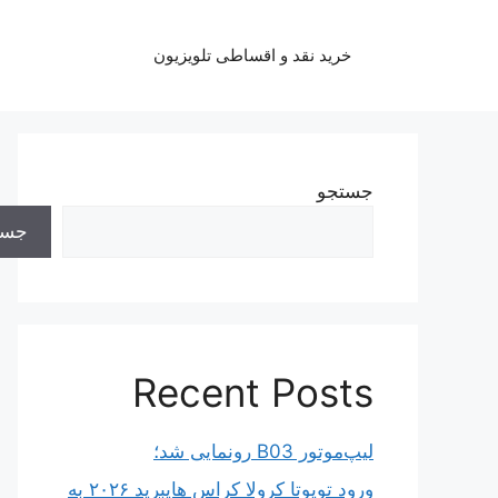
رش
ه
خرید نقد و اقساطی تلویزیون
حتوا
جستجو
جست
Recent Posts
لیپ‌موتور B03 رونمایی شد؛
ورود تویوتا کرولا کراس هایبرید ۲۰۲۶ به