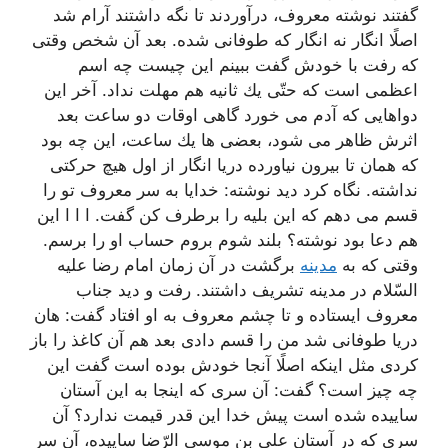
گفتند نوشته معروف، درآوردند تا نگه داشتند آرام شد
اصلًا انگار نه انگار كه طوفانی شده. بعد آن شخص وقتی
كه رفت با خودش گفت ببینم این چیست چه اسم
اعظمی است كه حتّی یك ثانیه هم مهلت نداد. آخر این
دواهایی كه آدم می خورد گاهی اوقات دو ساعت بعد
اثرش ظاهر می شود، بعضی ها یك ساعت، این چه بود
كه همان تا بیرون نیاورده دریا انگار از اول هیچ حركتی
نداشته. نگاه كرد دید نوشته: خدایا به سر معروف تو را
قسم می دهم كه این بلیه را برطرف كن گفت. ا ا ا این
هم دعا بود نوشته؟ بلند شوم بروم حساب او را برسم.
وقتی كه به
مدینه
برگشت در آن زمان امام رضا علیه
السّلام در مدینه تشریف داشتند. رفت و دید جناب
معروف ایستاده و تا چشم معروف به او افتاد گفت: هان
دریا طوفانی شد من را قسم دادی بعد هم آن كاغذ را باز
كردی مثل اینكه اصلًا آنجا خودش بوده است گفت این
چه چیز است؟ گفت: آن سری كه اینجا به این آستان
ساییده شده است پیش خدا این قدر قیمت ندارد؟ آن
سری كه در آستان علی بن موسی الرّضا ساییده، آن سر