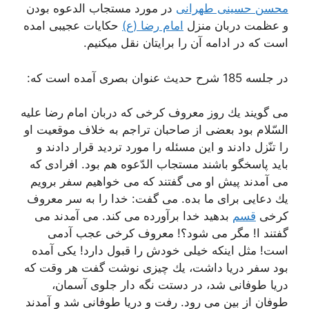
محسن حسینی طهرانی
در مورد مستجاب الدعوه بودن
و عظمت دربان منزل
امام رضا (ع)
حکایات عجیبی امده
است که در ادامه آن را برایتان نقل میکنیم.
در جلسه 185 شرح حدیث عنوان بصری آمده است که:
می گویند یك روز معروف كرخی كه دربان امام رضا علیه
السّلام بود بعضی از صاحبان تراجم به خلاف موقعیت او
را تنّزل دادند و این مسئله را مورد تردید قرار دادند و
باید پاسخگو باشند مستجاب الدّعوه هم بود. افرادی كه
می آمدند پیش او می گفتند كه می خواهیم سفر برویم
یك دعایی برای ما بده. می گفت: خدا را به سر معروف
كرخی
قسم
بدهید خدا برآورده می كند. می آمدند می
گفتند ا! مگر می شود؟! معروف كرخی عجب آدمی
است! مثل اینكه خیلی خودش را قبول دارد! یكی آمده
بود سفر دریا داشت، یك چیزی نوشت گفت هر وقت كه
دریا طوفانی شد، در دستت نگه دار جلوی آسمان،
طوفان از بین می رود. رفت و دریا طوفانی شد و آمدند