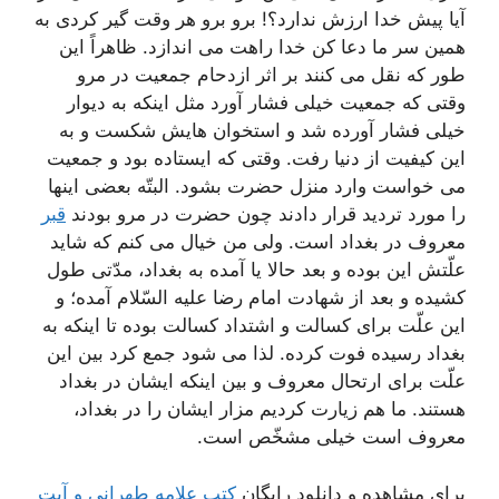
آیا پیش خدا ارزش ندارد؟! برو برو هر وقت گیر كردی به
همین سر ما دعا كن خدا راهت می اندازد. ظاهراً این
طور كه نقل می كنند بر اثر ازدحام جمعیت در مرو
وقتی كه جمعیت خیلی فشار آورد مثل اینكه به دیوار
خیلی فشار آورده شد و استخوان هایش شكست و به
این كیفیت از دنیا رفت. وقتی كه ایستاده بود و جمعیت
می خواست وارد منزل حضرت بشود. البتّه بعضی اینها
را مورد تردید قرار دادند چون حضرت در مرو بودند
قبر
معروف در بغداد است. ولی من خیال می كنم كه شاید
علّتش این بوده و بعد حالا یا آمده به بغداد، مدّتی طول
كشیده و بعد از شهادت امام رضا علیه السّلام آمده؛ و
این علّت برای كسالت و اشتداد كسالت بوده تا اینكه به
بغداد رسیده فوت كرده. لذا می شود جمع كرد بین این
علّت برای ارتحال معروف و بین اینكه ایشان در بغداد
هستند. ما هم زیارت كردیم مزار ایشان را در بغداد،
معروف است خیلی مشخّص است.
برای مشاهده و دانلود رایگان
کتب علامه طهرانی و آیت