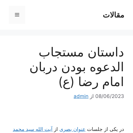
رش
ه
مقالات
فهرست
حتوا
داستان مستجاب
الدعوه بودن دربان
امام رضا (ع)
08/06/2023
از
admin
در یکی از جلسات
عنوان بصری
از
آیت الله سید محمد