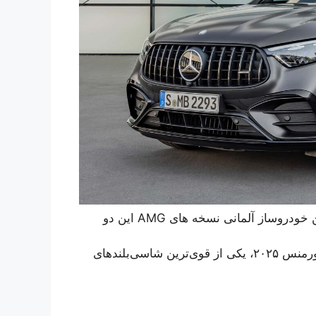
پس از معرفی مرسدس GLC جدید و GLC کوپه، امروز این خودروساز آلمانی نسخه های AMG این دو
مرسدس‌بنز AMG GLC۴۳ ۲۰۲۴ و AMG GLC۶۳ S E پرفورمنس ۲۰۲۵، یکی از قوی‌ترین شاسی‌بلندهای