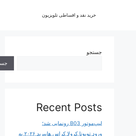
رش
ه
خرید نقد و اقساطی تلویزیون
حتوا
جستجو
جست
Recent Posts
لیپ‌موتور B03 رونمایی شد؛
ورود تویوتا کرولا کراس هایبرید ۲۰۲۶ به