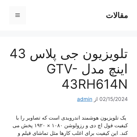
رش
ه
مقالات
فهرست
حتوا
تلویزیون جی پلاس 43
اینچ مدل GTV-
43RH614N
02/15/2024
از
admin
یک تلویزیون هوشمند اندرویدی است که تصاویر را با
کیفیت فول اچ دی و رزولوشن ۱۰۸۰ × ۱۹۲۰ پخش می
کند. این کیفیت برای اغلب کارها مثل تماشای فیلم و