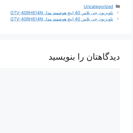
دسته‌ها
Uncategorized
ناوبری
تلویزیون جی پلاس 40 اینچ هوشمند مدل GTV-40RH614N
نوشته‌ها
تلویزیون جی پلاس 40 اینچ هوشمند مدل GTV-40RH614N
دیدگاهتان را بنویسید
دیدگاه