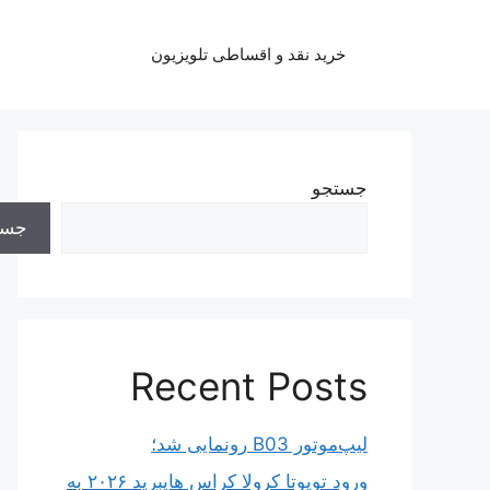
رش
ه
خرید نقد و اقساطی تلویزیون
حتوا
جستجو
جست
Recent Posts
لیپ‌موتور B03 رونمایی شد؛
ورود تویوتا کرولا کراس هایبرید ۲۰۲۶ به