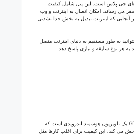
یژگی تلویزون های جی پلاس است. این پنل شامل کیفیت
فر می رساند. امکان اتصال به اینترنت و وب
آنجایی که اینترنت تبدیل به بخش جدا نشدنی
وانید به طور مستقیم به دنیای اینترنت متصل
 به هر نوع سلیقه و نیازی پاسخ دهد.
تلویزیون جی پلاس 40 اینچ هوشمند مدل GTV-40RH614N یک تلویزیون هوشمند اندرویدی است که
یر را با کیفیت فول اچ دی و رزولوشن ۱۰۸۰ × ۱۹۲۰ پخش می کند. این کیفیت برای اغلب کارها مثل