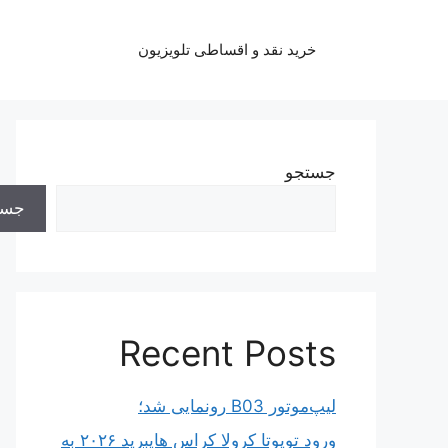
رش
ه
خرید نقد و اقساطی تلویزیون
حتوا
جستجو
جست
Recent Posts
لیپ‌موتور B03 رونمایی شد؛
ورود تویوتا کرولا کراس هایبرید ۲۰۲۶ به