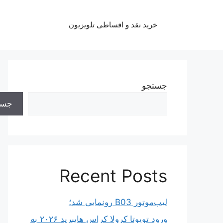
رش
ه
خرید نقد و اقساطی تلویزیون
حتوا
جستجو
جست
Recent Posts
لیپ‌موتور B03 رونمایی شد؛
ورود تویوتا کرولا کراس هایبرید ۲۰۲۶ به