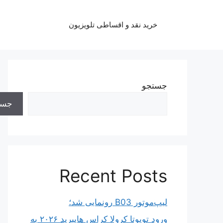
رش
ه
خرید نقد و اقساطی تلویزیون
حتوا
جستجو
جست
Recent Posts
لیپ‌موتور B03 رونمایی شد؛
ورود تویوتا کرولا کراس هایبرید ۲۰۲۶ به