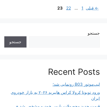
ناوبری
برگه
برگه
برگه
←
قبلی
1
…
22
23
نوشته‌ها
جستجو
جستجو
Recent Posts
لیپ‌موتور B03 رونمایی شد؛
ورود تویوتا کرولا کراس هایبرید ۲۰۲۶ به بازار خودروی
ایران
قیمت جدید محصولات پارس خودرو مشخص شد +